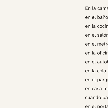
En la cam
en el bañ
en la coci
en el saló
en el metr
en la ofic
en el auto
en la cola
en el parq
en casa mi
cuando baj
en el port