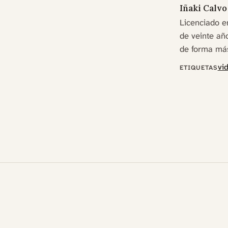
Iñaki Calvo
Licenciado e
de veinte año
de forma más
vi
ETIQUETAS